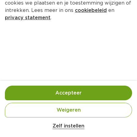
cookies we plaatsen en je toestemming wijzigen of
intrekken. Lees meer in ons
cookiebeleid
en
privacy statement
.
Steak Tartare
Voorgerecht
4 Pers.
Ca. 20 Min
Ingrediënten
Bereiding
Accepteer
Weigeren
Zelf instellen