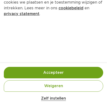
cookies we plaatsen en je toestemming wijzigen of
intrekken. Lees meer in ons
cookiebeleid
en
privacy statement
.
Stroopwafelhartjes
Nagerecht
12 Pers.
Ca. 30 Min
Ingrediënten
Bereiding
Accepteer
Weigeren
250 gram chocolade
Zelf instellen
Kies producten