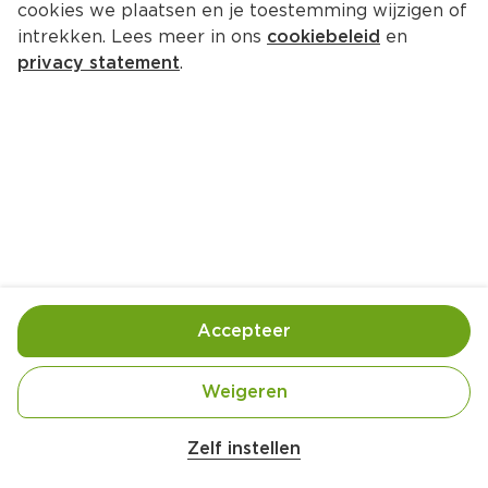
cookies we plaatsen en je toestemming wijzigen of
intrekken. Lees meer in ons
cookiebeleid
en
privacy statement
.
Stroopwafelijs
Nagerecht
5 Pers.
Ca. 15 Min
Ingrediënten
Bereiding
Accepteer
Weigeren
6  stroopwafels (fijngehakt)
Zelf instellen
Kies producten