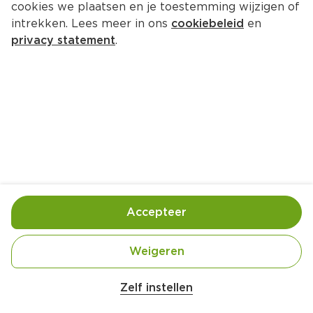
cookies we plaatsen en je toestemming wijzigen of
intrekken. Lees meer in ons
cookiebeleid
en
privacy statement
.
Strudel met pompoen en kip
Hoofdgerecht
4 Pers.
Ca. 25 Min
Ingrediënten
Bereiding
Accepteer
Weigeren
Zelf instellen