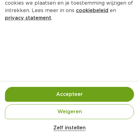
cookies we plaatsen en je toestemming wijzigen of
intrekken. Lees meer in ons
cookiebeleid
en
privacy statement
.
Taartje van zalmmousse
Voorgerecht
6 Pers.
Ca. 35 Min
Ingrediënten
Bereiding
Accepteer
Weigeren
Zelf instellen