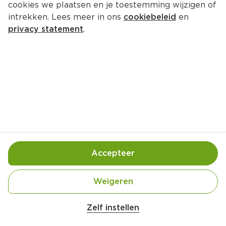
cookies we plaatsen en je toestemming wijzigen of
intrekken. Lees meer in ons
cookiebeleid
en
privacy statement
.
Taboulésalade met granaatappel
Lunch
4 Pers.
Ca. 25 Min
Ingrediënten
Bereiding
Accepteer
Weigeren
Zelf instellen