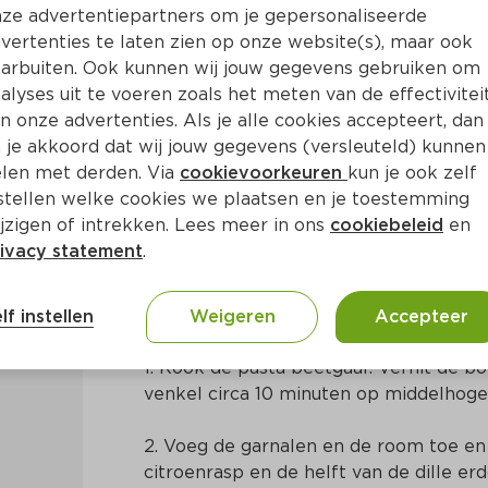
ze advertentiepartners om je gepersonaliseerde
vertenties te laten zien op onze website(s), maar ook
arbuiten. Ook kunnen wij jouw gegevens gebruiken om
alyses uit te voeren zoals het meten van de effectivitei
n onze advertenties. Als je alle cookies accepteert, dan
venkel, garnalen en dille
 je akkoord dat wij jouw gegevens (versleuteld) kunnen
len met derden. Via
cookievoorkeuren
kun je ook zelf
stellen welke cookies we plaatsen en je toestemming
Ca. 35 Min
Europees
jzigen of intrekken. Lees meer in ons
cookiebeleid
en
ivacy statement
.
Bereidingswijze
lf instellen
Weigeren
Accepteer
1. Kook de pasta beetgaar. Verhit de bot
venkel circa 10 minuten op middelhoge
2. Voeg de garnalen en de room toe en
citroenrasp en de helft van de dille erd