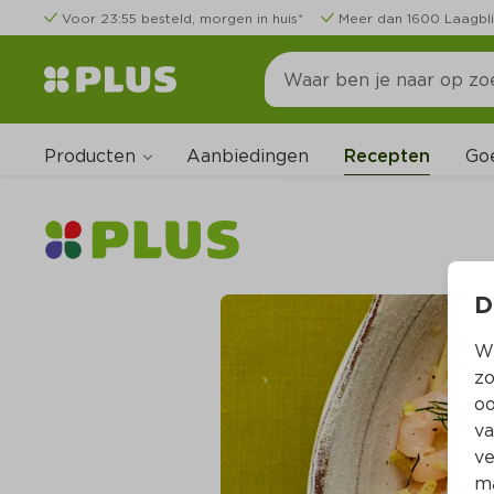
Voor 23:55 besteld, morgen in huis*
Meer dan 1600 Laagbli
Producten
Go
Aanbiedingen
Recepten
D
Wi
zo
oo
va
ve
ma