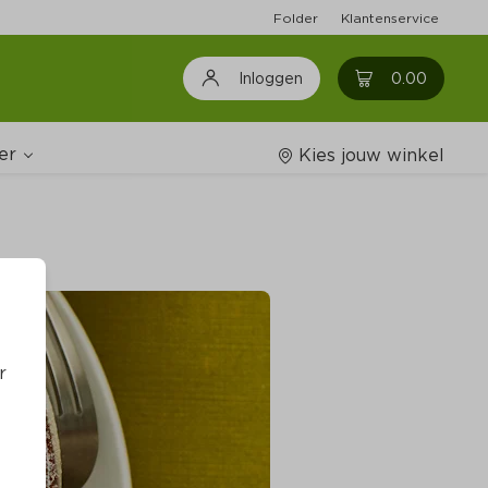
Folder
Klantenservice
0
0.00
Inloggen
er
Kies jouw winkel
Wijnshop
oodschappenlijstjes
r