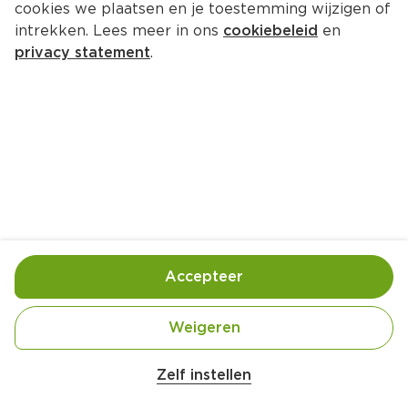
cookies we plaatsen en je toestemming wijzigen of
intrekken. Lees meer in ons
cookiebeleid
en
privacy statement
.
Tartaartje met kaasaardappels 
en courgette
Hoofdgerecht
4 Pers.
Ca. 30 Min
Ingrediënten
Bereiding
Accepteer
Weigeren
Zelf instellen