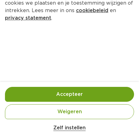
cookies we plaatsen en je toestemming wijzigen of
intrekken. Lees meer in ons
cookiebeleid
en
privacy statement
.
Tarte Tatin met sinaasappel en 
vijgen
Nagerecht
4 Pers.
Ca. 30 Min
Ingrediënten
Bereiding
Accepteer
Weigeren
Zelf instellen