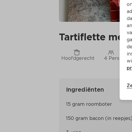
on
ad
da
an
va
Tartiflette me
ga
de
in
Hoofdgerecht
4 Pers.
wi
pr
Ze
Ingrediënten