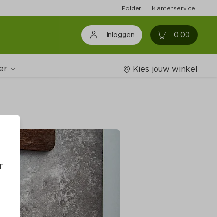
Folder
Klantenservice
0
0.00
Inloggen
er
Kies jouw winkel
Wijnshop
oodschappenlijstjes
r