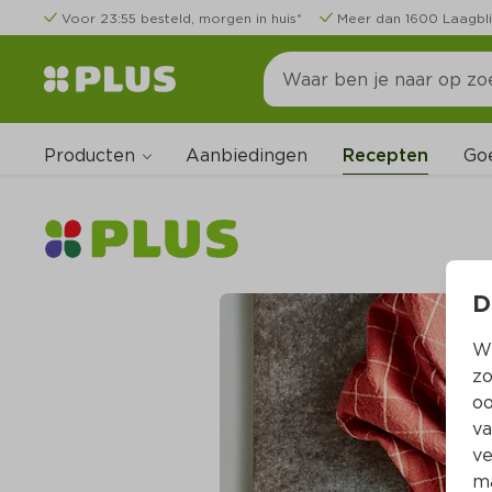
Voor 23:55 besteld, morgen in huis*
Meer dan 1600 Laagbli
Producten
Go
Aanbiedingen
Recepten
D
Wi
zo
oo
va
ve
ma