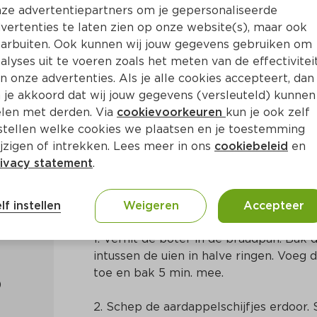
ze advertentiepartners om je gepersonaliseerde
vertenties te laten zien op onze website(s), maar ook
arbuiten. Ook kunnen wij jouw gegevens gebruiken om
alyses uit te voeren zoals het meten van de effectivitei
n onze advertenties. Als je alle cookies accepteert, dan
t camembert
 je akkoord dat wij jouw gegevens (versleuteld) kunnen
len met derden. Via
cookievoorkeuren
kun je ook zelf
stellen welke cookies we plaatsen en je toestemming
Ca. 35 Min
Frans
jzigen of intrekken. Lees meer in ons
cookiebeleid
en
ivacy statement
.
Bereidingswijze
lf instellen
Weigeren
Accepteer
1. Verhit de boter in de braadpan. Bak d
intussen de uien in halve ringen. Voeg 
toe en bak 5 min. mee.
2. Schep de aardappelschijfjes erdoor. S