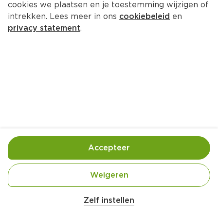
cookies we plaatsen en je toestemming wijzigen of
intrekken. Lees meer in ons
cookiebeleid
en
privacy statement
.
Thaise curry met perzik en 
komkommer
Hoofdgerecht
4 Pers.
Ca. 20 Min
Ingrediënten
Bereiding
Accepteer
Weigeren
Zelf instellen