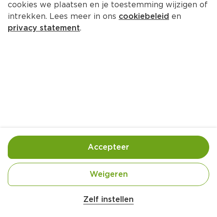
cookies we plaatsen en je toestemming wijzigen of
intrekken. Lees meer in ons
cookiebeleid
en
privacy statement
.
Thaise vistaco's
4 Pers.
Ca. 30 Min
Ingrediënten
Bereiding
Accepteer
500 gram pangasiusfilets
Weigeren
1 pakje groene currypasta
450 gram tuinerwten (diepvries)
Zelf instellen