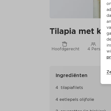
on
ad
da
an
va
Tilapia met krie
ga
de
in
Hoofdgerecht
4 Pers.
wi
pr
Ze
Ingrediënten