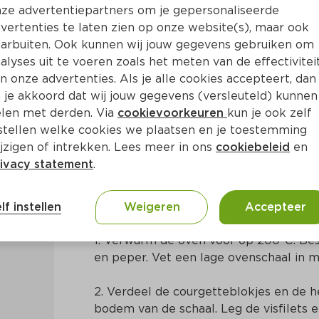
ze advertentiepartners om je gepersonaliseerde
vertenties te laten zien op onze website(s), maar ook
arbuiten. Ook kunnen wij jouw gegevens gebruiken om
alyses uit te voeren zoals het meten van de effectivitei
n onze advertenties. Als je alle cookies accepteert, dan
ltjes, kappertjes en olijven
 je akkoord dat wij jouw gegevens (versleuteld) kunnen
len met derden. Via
cookievoorkeuren
kun je ook zelf
stellen welke cookies we plaatsen en je toestemming
Ca. 25 Min
Mediterraans
jzigen of intrekken. Lees meer in ons
cookiebeleid
en
ivacy statement
.
Bereidingswijze
lf instellen
Weigeren
Accepteer
1. Verwarm de oven voor op 200ºC. Bestr
en peper. Vet een lage ovenschaal in met
2. Verdeel de courgetteblokjes en de he
bodem van de schaal. Leg de visfilets e