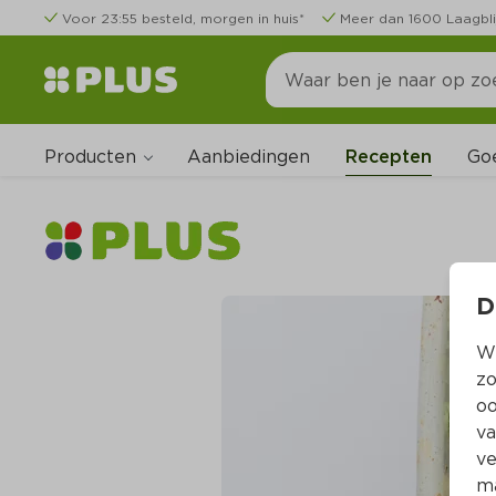
Voor 23:55 besteld, morgen in huis*
Meer dan 1600 Laagbli
Producten
Go
Aanbiedingen
Recepten
D
Wi
zo
oo
va
ve
ma