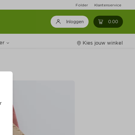
Folder
Klantenservice
0
0.00
Inloggen
er
Kies jouw winkel
Wijnshop
oodschappenlijstjes
r