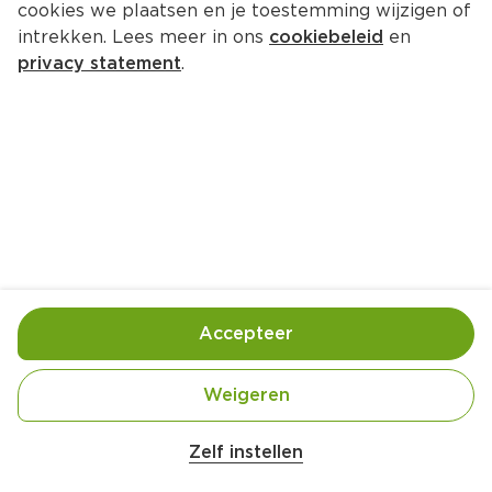
cookies we plaatsen en je toestemming wijzigen of
intrekken. Lees meer in ons
cookiebeleid
en
privacy statement
.
Toast met avocado, spek en een 
gepocheerd ei
Ontbijt
4 Pers.
Ca. 20 Min
Ingrediënten
Bereiding
Accepteer
1 el olijfolie
Weigeren
4 plakjes gerookt ontbijtspek
Zelf instellen
½ bakje cherrytomaten (à 250 g)