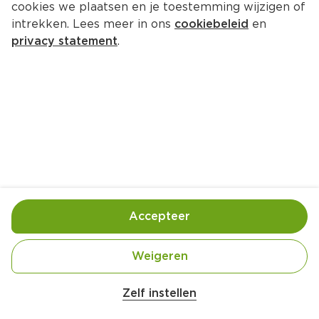
cookies we plaatsen en je toestemming wijzigen of
intrekken. Lees meer in ons
cookiebeleid
en
privacy statement
.
Toast met mascarpone en 
bosvruchten
Ontbijt
4 Pers.
Ca. 10 Min
Ingrediënten
Bereiding
Accepteer
Weigeren
Zelf instellen