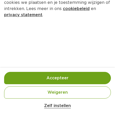
cookies we plaatsen en je toestemming wijzigen of
intrekken. Lees meer in ons
cookiebeleid
en
privacy statement
.
Tofu scramble met geroosterde 
tomaatjes
Ontbijt
4 Pers.
Ca. 15 Min
Ingrediënten
Bereiding
Accepteer
Weigeren
Zelf instellen