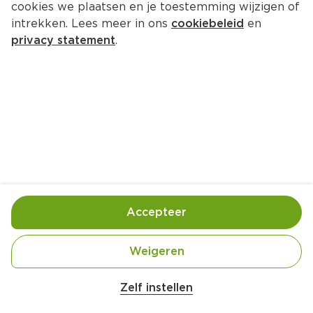
cookies we plaatsen en je toestemming wijzigen of
intrekken. Lees meer in ons
cookiebeleid
en
privacy statement
.
Tomatencremesoep met ballen
Lunch
4 Pers.
Ca. 30 Min
Ingrediënten
Bereiding
Accepteer
Weigeren
Zelf instellen