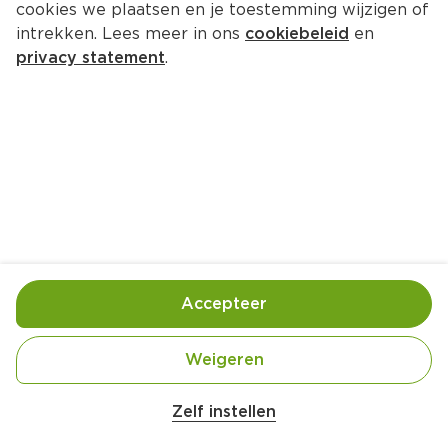
cookies we plaatsen en je toestemming wijzigen of
intrekken. Lees meer in ons
cookiebeleid
en
privacy statement
.
Tomatendip
Borrel
8 Pers.
Ca. 15 Min
Ingrediënten
Bereiding
Accepteer
Weigeren
Zelf instellen