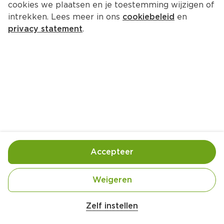
cookies we plaatsen en je toestemming wijzigen of
intrekken. Lees meer in ons
cookiebeleid
en
privacy statement
.
Tomatentapenade met bosui
Borrel
4 Pers.
Ca. 10 Min
Ingrediënten
Bereiding
Accepteer
Weigeren
Zelf instellen