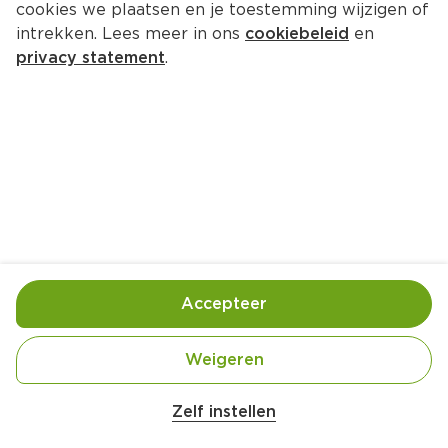
cookies we plaatsen en je toestemming wijzigen of
intrekken. Lees meer in ons
cookiebeleid
en
privacy statement
.
Tosti funghi met ei
Ontbijt
4 Pers.
Ca. 30 Min
Ingrediënten
Bereiding
Accepteer
Weigeren
200 gram champignons (gehalveerd, 
Zelf instellen