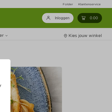
Folder
Klantenservice
0
0.00
Inloggen
er
Kies jouw winkel
Wijnshop
oodschappenlijstjes
r