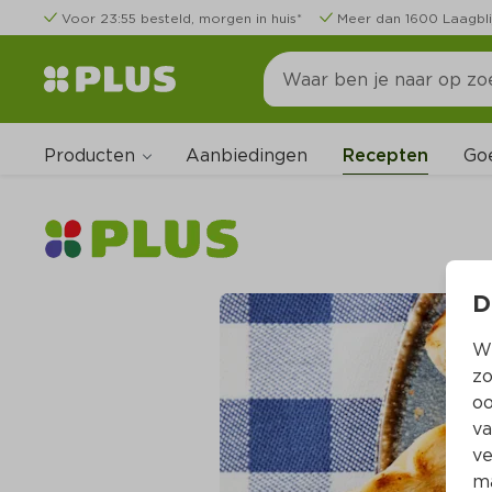
Voor 23:55 besteld, morgen in huis*
Meer dan 1600 Laagbli
Producten
Go
Aanbiedingen
Recepten
D
Wi
zo
oo
va
ve
ma