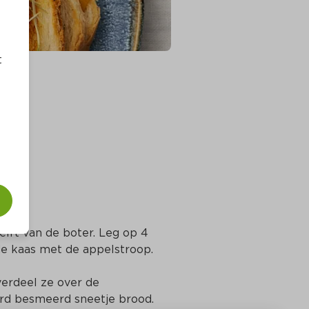
t
rs
lft van de boter. Leg op 4 
e kaas met de appelstroop.
verdeel ze over de 
rd besmeerd sneetje brood.