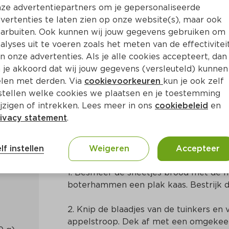
ze advertentiepartners om je gepersonaliseerde
vertenties te laten zien op onze website(s), maar ook
arbuiten. Ook kunnen wij jouw gegevens gebruiken om
alyses uit te voeren zoals het meten van de effectivitei
n onze advertenties. Als je alle cookies accepteert, dan
kaas, appelstroop en tuinke
 je akkoord dat wij jouw gegevens (versleuteld) kunnen
len met derden. Via
cookievoorkeuren
kun je ook zelf
stellen welke cookies we plaatsen en je toestemming
Min
Europees
jzigen of intrekken. Lees meer in ons
cookiebeleid
en
ivacy statement
.
Bereidingswijze
lf instellen
Weigeren
Accepteer
1. Besmeer de sneetjes brood met de he
boterhammen een plak kaas. Bestrijk d
2. Knip de blaadjes van de tuinkers en 
appelstroop. Dek af met een omgekee