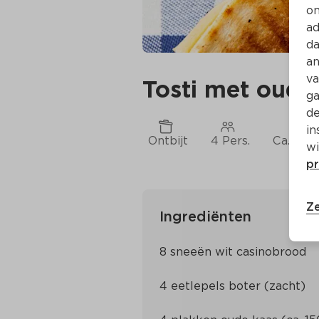
on
ad
da
an
va
Tosti met oude 
ga
de
in
Ontbijt
4 Pers.
Ca. 20 
wi
pr
Ze
Ingrediënten