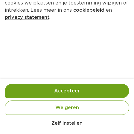
cookies we plaatsen en je toestemming wijzigen of
intrekken. Lees meer in ons
cookiebeleid
en
privacy statement
.
Traybake met geroosterde 
herfstgroenten
Brunch
4 Pers.
Ca. 25 Min
Ingrediënten
Bereiding
Accepteer
1 kleine pompoen (ca. 700 gram)
Weigeren
Belangrijke veiligheidswaarschuwing
500 gram pastinaak
Amogusti olijven gevuld met citroen blik 
Zelf instellen
200g
2 rode ui