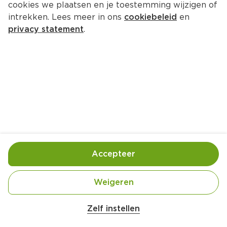
cookies we plaatsen en je toestemming wijzigen of
intrekken. Lees meer in ons
cookiebeleid
en
privacy statement
.
Trifle met mango en passievrucht
15 Pers.
Ca. 150 Min
Ingrediënten
Bereiding
Accepteer
1 vanillestokje
Weigeren
800 ml volle melk
150 gram + 4 eetlepels kristalsuiker
Zelf instellen