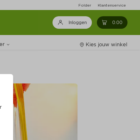
Folder
Klantenservice
0
0.00
Inloggen
er
Kies jouw winkel
Wijnshop
oodschappenlijstjes
r