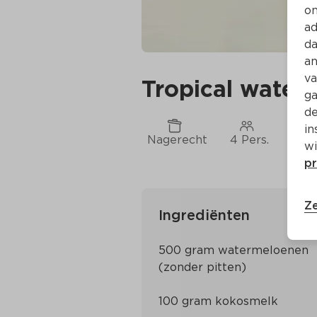
on
ad
da
an
va
Tropical water
ga
de
in
Nagerecht
4 Pers.
Ca. 
wi
pr
Ze
Ingrediënten
500 gram watermeloenen 