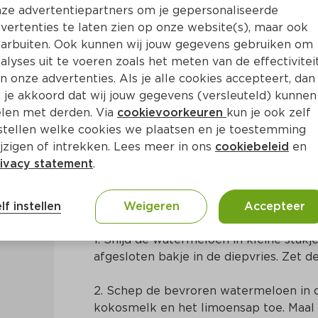
ze advertentiepartners om je gepersonaliseerde
vertenties te laten zien op onze website(s), maar ook
arbuiten. Ook kunnen wij jouw gegevens gebruiken om
alyses uit te voeren zoals het meten van de effectivitei
n onze advertenties. Als je alle cookies accepteert, dan
meloen-slush
 je akkoord dat wij jouw gegevens (versleuteld) kunnen
len met derden. Via
cookievoorkeuren
kun je ook zelf
stellen welke cookies we plaatsen en je toestemming
10 Min
Surinaams
jzigen of intrekken. Lees meer in ons
cookiebeleid
en
ivacy statement
.
Bereidingswijze
lf instellen
Weigeren
Accepteer
1. Snijd de watermeloen in kleine stukje
afgesloten bakje in de diepvries. Zet d
2. Schep de bevroren watermeloen in d
kokosmelk en het limoensap toe. Maal t