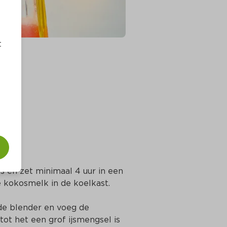
t
s en zet minimaal 4 uur in een 
e kokosmelk in de koelkast.
e blender en voeg de 
ot het een grof ijsmengsel is 