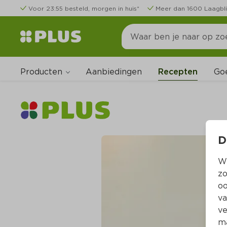
Voor 23:55 besteld, morgen in huis*
Meer dan 1600 Laagbli
Producten
Go
Aanbiedingen
Recepten
D
Wi
zo
oo
va
ve
ma