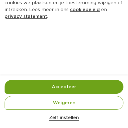
cookies we plaatsen en je toestemming wijzigen of
intrekken. Lees meer in ons
cookiebeleid
en
privacy statement
.
Tropische slof met passie
Nagerecht
10 Pers.
Ca. 30 Min
Ingrediënten
Bereiding
Accepteer
Weigeren
Zelf instellen