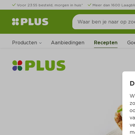
Voor 23:55 besteld, morgen in huis*
Meer dan 1600 Laagbli
Producten
Go
Aanbiedingen
Recepten
D
Wi
zo
oo
va
ve
ma