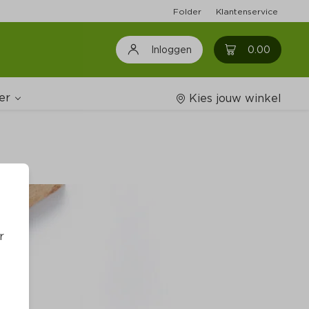
Folder
Klantenservice
0
0.00
Inloggen
er
Kies jouw winkel
Wijnshop
oodschappenlijstjes
r