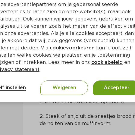
ze advertentiepartners om je gepersonaliseerde
vertenties te laten zien op onze website(s), maar ook
arbuiten. Ook kunnen wij jouw gegevens gebruiken om
alyses uit te voeren zoals het meten van de effectivitei
n onze advertenties. Als je alle cookies accepteert, dan
ntuintjes
 je akkoord dat wij jouw gegevens (versleuteld) kunnen
len met derden. Via
cookievoorkeuren
kun je ook zelf
stellen welke cookies we plaatsen en je toestemming
in
Nederlands
jzigen of intrekken. Lees meer in ons
cookiebeleid
en
ivacy statement
.
Bereidingswijze
lf instellen
Weigeren
Accepteer
1. Verwarm de oven voor op 200ºC.
2. Steek of snijd uit de sneetjes brood r
de holten van de muffinvorm.