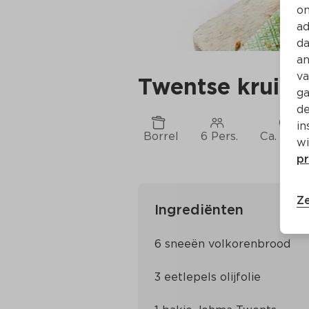
on
ad
da
an
va
Twentse kruide
ga
de
in
Borrel
6 Pers.
Ca. 20 M
wi
pr
Ze
Ingrediënten