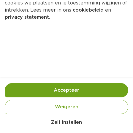
cookies we plaatsen en je toestemming wijzigen of
intrekken. Lees meer in ons
cookiebeleid
en
privacy statement
.
Tzatziki aardappelsalade
Lunch
4 Pers.
Ca. 20 Min
Ingrediënten
Bereiding
Accepteer
Weigeren
Zelf instellen