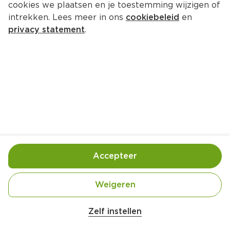
cookies we plaatsen en je toestemming wijzigen of
intrekken. Lees meer in ons
cookiebeleid
en
privacy statement
.
Vanille-cheesecake met 
cranberry
Nagerecht
8 Pers.
Ca. 35 Min
Ingrediënten
Bereiding
Accepteer
Weigeren
Zelf instellen