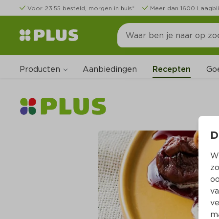
Voor 23:55 besteld, morgen in huis*
Meer dan 1600 Laagbli
Producten
Go
Aanbiedingen
Recepten
D
Wi
zo
oo
va
ve
ma