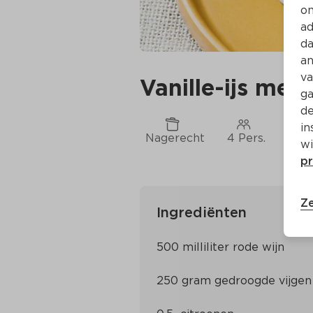
on
ad
da
an
va
Vanille-ijs met 
ga
de
in
Nagerecht
4 Pers.
Ca. 
wi
pr
Ze
Ingrediënten