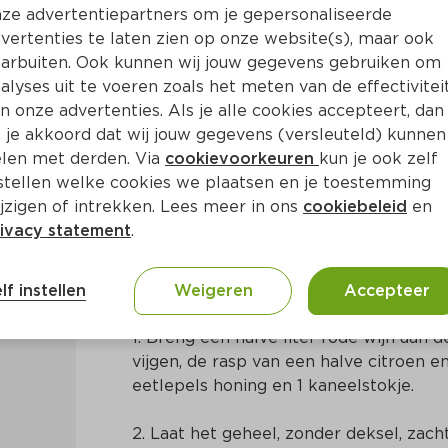
ze advertentiepartners om je gepersonaliseerde
vertenties te laten zien op onze website(s), maar ook
arbuiten. Ook kunnen wij jouw gegevens gebruiken om
alyses uit te voeren zoals het meten van de effectivitei
n onze advertenties. Als je alle cookies accepteert, dan
rijke vijgensaus
 je akkoord dat wij jouw gegevens (versleuteld) kunnen
len met derden. Via
cookievoorkeuren
kun je ook zelf
stellen welke cookies we plaatsen en je toestemming
70 Min
Mediterraans
jzigen of intrekken. Lees meer in ons
cookiebeleid
en
ivacy statement
.
Bereidingswijze
lf instellen
Weigeren
Accepteer
1. Breng een halve liter rode wijn aan
vijgen, de rasp van een halve citroen en
eetlepels honing en 1 kaneelstokje.
2. Laat het geheel, zonder deksel, zacht