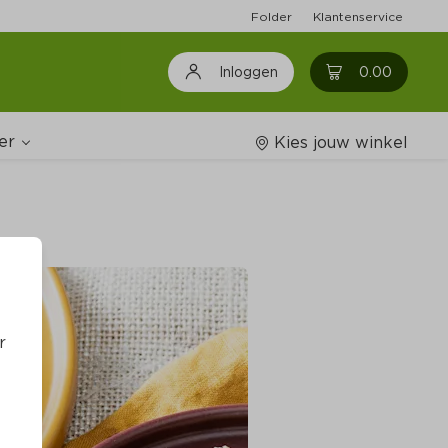
Folder
Klantenservice
0
0.00
Inloggen
er
Kies jouw winkel
Wijnshop
oodschappenlijstjes
r