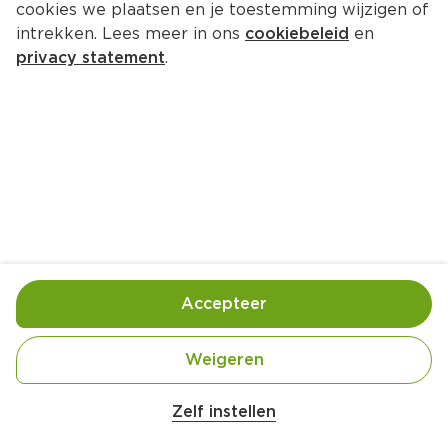
cookies we plaatsen en je toestemming wijzigen of
intrekken. Lees meer in ons
cookiebeleid
en
privacy statement
.
Varkenshaas in bladerdeeg met 
champignons
Bakken
4 Pers.
Ca. 30 Min
Ingrediënten
Bereiding
Accepteer
1 varkenshaas (ca. 500 gram)
Weigeren
2 eetlepel roomboter
Zelf instellen
1 ui, gesnipperd