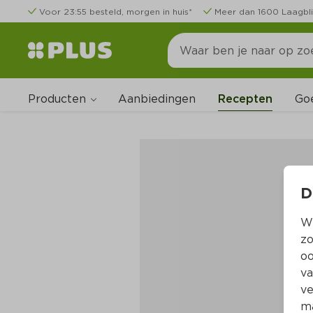
Voor 23:55 besteld, morgen in huis*
Meer dan 1600 Laagbli
Producten
Go
Aanbiedingen
Recepten
D
Wi
zo
oo
va
ve
ma