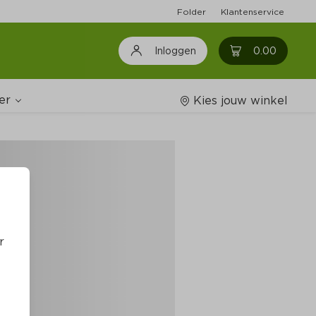
Folder
Klantenservice
0
0.00
Inloggen
er
Kies jouw winkel
Wijnshop
oodschappenlijstjes
r