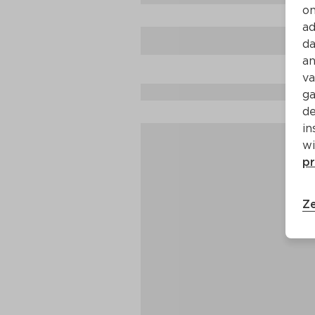
on
ad
da
an
va
ga
de
in
wi
pr
Ze