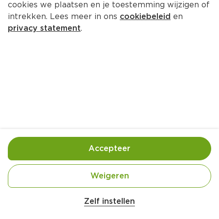
cookies we plaatsen en je toestemming wijzigen of
intrekken. Lees meer in ons
cookiebeleid
en
privacy statement
.
Varkenshaas met rode ui, roodlof 
en granaatappel
6 Pers.
Ca. 20 Min
Ingrediënten
Bereiding
Accepteer
1 schaal culinaire varkenshaas (2 st., 600 g)
Weigeren
3 el milde olijfolie (LB)
Zelf instellen
2 el roomboter (Zuivelmeester) (LB)