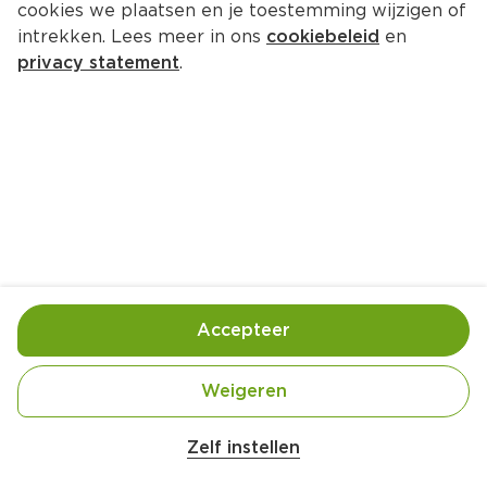
cookies we plaatsen en je toestemming wijzigen of
intrekken. Lees meer in ons
cookiebeleid
en
privacy statement
.
Varkenshaasmedaillons met 
appel-kerriesaus
Hoofdgerecht
4 Pers.
Ca. 25 Min
Ingrediënten
Bereiding
Accepteer
Weigeren
Zelf instellen