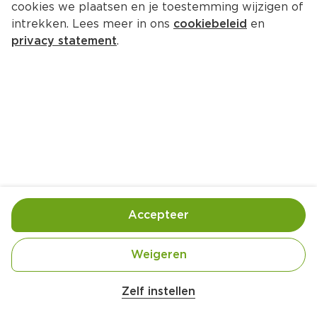
cookies we plaatsen en je toestemming wijzigen of
intrekken. Lees meer in ons
cookiebeleid
en
privacy statement
.
Varkensrollade met tutti frutti en 
zoete aardappelpuree
Hoofdgerecht
4 Pers.
Ca. 75 Min
Ingrediënten
Bereiding
Accepteer
Weigeren
Zelf instellen