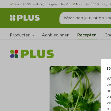
Voor 23:55 besteld, morgen in huis*
Meer dan 1600 Laagbli
Producten
Go
Aanbiedingen
Recepten
D
Wi
zo
oo
va
ve
ma