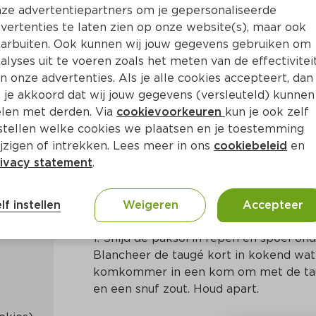
ze advertentiepartners om je gepersonaliseerde
vertenties te laten zien op onze website(s), maar ook
arbuiten. Ook kunnen wij jouw gegevens gebruiken om
alyses uit te voeren zoals het meten van de effectivitei
n onze advertenties. Als je alle cookies accepteert, dan
ie'
 je akkoord dat wij jouw gegevens (versleuteld) kunnen
len met derden. Via
cookievoorkeuren
kun je ook zelf
stellen welke cookies we plaatsen en je toestemming
Ca. 30 Min
Indonesisch
jzigen of intrekken. Lees meer in ons
cookiebeleid
en
ivacy statement
.
Bereidingswijze
lf instellen
Weigeren
Accepteer
1. Snijd de paksoi in repen en spoel ond
Blancheer de taugé kort in kokend wate
komkommer in een kom om met de taugé
en een snuf zout. Houd apart.