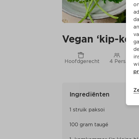
on
ad
da
an
va
Vegan ‘kip-kerr
ga
de
in
Hoofdgerecht
4 Pers.
wi
pr
Ze
Ingrediënten