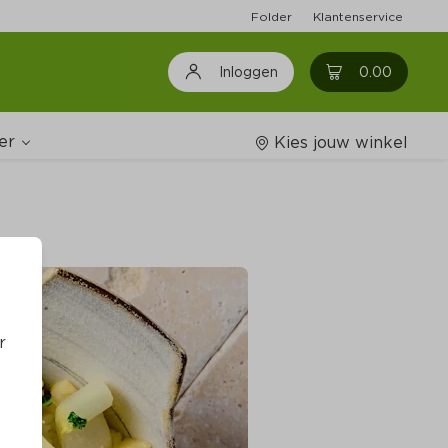
Folder
Klantenservice
0
0.00
Inloggen
er
Kies jouw winkel
Wijnshop
oodschappenlijstjes
r