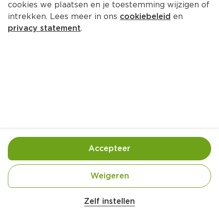
cookies we plaatsen en je toestemming wijzigen of
intrekken. Lees meer in ons
cookiebeleid
en
privacy statement
.
Vegan mac & ‘cheese' met 
paddenstoelen
Hoofdgerecht
4 Pers.
Ca. 35 Min
Ingrediënten
Bereiding
Accepteer
Weigeren
Zelf instellen