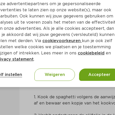
ze advertentiepartners om je gepersonaliseerde
vertenties te laten zien op onze website(s), maar ook
arbuiten. Ook kunnen wij jouw gegevens gebruiken om
alyses uit te voeren zoals het meten van de effectivitei
n onze advertenties. Als je alle cookies accepteert, dan
rbonara met plantaardige sp
 je akkoord dat wij jouw gegevens (versleuteld) kunnen
len met derden. Via
cookievoorkeuren
kun je ook zelf
stellen welke cookies we plaatsen en je toestemming
jzigen of intrekken. Lees meer in ons
cookiebeleid
en
ivacy statement
.
Ca. 20 Min
Europees
lf instellen
Weigeren
Accepteer
Bereidingswijze
1. Kook de spaghetti volgens de aanwijz
af en bewaar een kopje van het kookvo