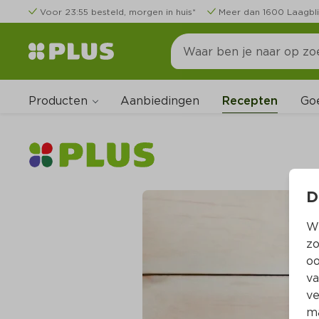
Voor 23:55 besteld, morgen in huis*
Meer dan 1600 Laagbli
Producten
Go
Aanbiedingen
Recepten
D
Wi
zo
oo
va
ve
ma