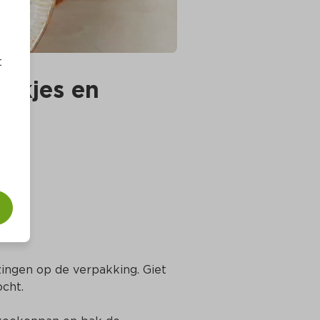
t
ekjes en 
ingen op de verpakking. Giet 
cht.