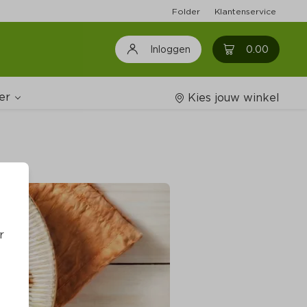
Folder
Klantenservice
0
0.00
Inloggen
er
Kies jouw winkel
Wijnshop
oodschappenlijstjes
r