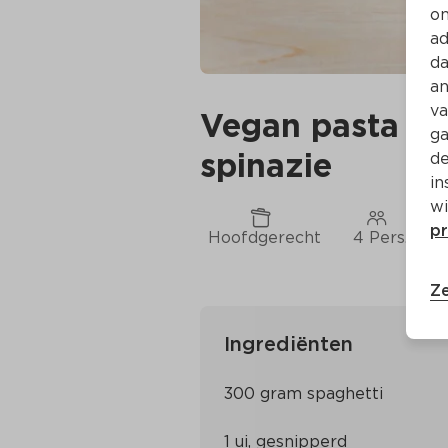
on
ad
da
an
va
Vegan pasta ca
ga
spinazie
de
in
wi
pr
Hoofdgerecht
4 Pers.
Ze
Ingrediënten
300 gram spaghetti
1 ui, gesnipperd