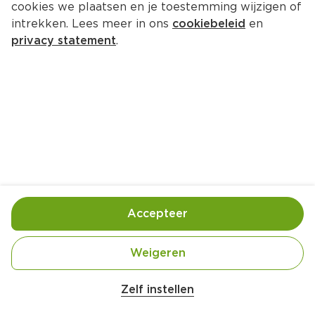
cookies we plaatsen en je toestemming wijzigen of
intrekken. Lees meer in ons
cookiebeleid
en
privacy statement
.
Vegetarische butter masala
Lunch
4 Pers.
Ca. 45 Min
Ingrediënten
Bereiding
Accepteer
4 pistoletjes
Weigeren
1 ui, gesnipperd
2 teentjes knoflook, fijngehakt
Zelf instellen