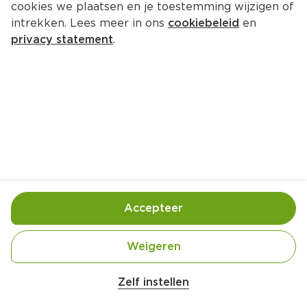
cookies we plaatsen en je toestemming wijzigen of
intrekken. Lees meer in ons
cookiebeleid
en
privacy statement
.
Vegetarische nasi met tofu en 
sperziebonen
Hoofdgerecht
4 Pers.
Ca. 30 Min
Ingrediënten
Bereiding
Accepteer
Weigeren
Zelf instellen