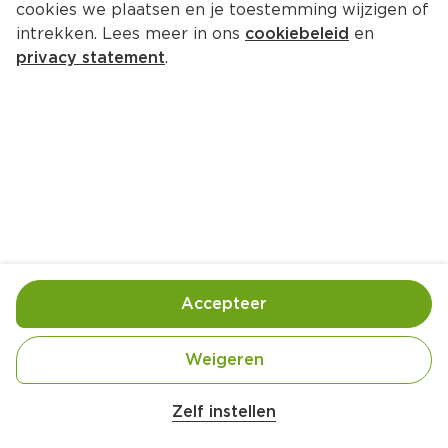
cookies we plaatsen en je toestemming wijzigen of
intrekken. Lees meer in ons
cookiebeleid
en
privacy statement
.
Veggie burger met jus op rijst 
met gebakken ei
Hoofdgerecht
4 Pers.
Ca. 25 Min
Ingrediënten
Bereiding
Accepteer
Weigeren
Zelf instellen