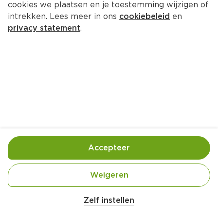
cookies we plaatsen en je toestemming wijzigen of
intrekken. Lees meer in ons
cookiebeleid
en
privacy statement
.
Veggie Saté noodle salade
Hoofdgerecht
4 Pers.
Ca. 30 Min
Ingrediënten
Bereiding
Accepteer
4 stuks Eieren
Weigeren
2 stuks Mora Veggie-Saté
180 gram Rijstnoedels
Zelf instellen