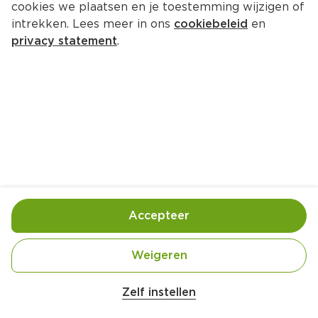
cookies we plaatsen en je toestemming wijzigen of
intrekken. Lees meer in ons
cookiebeleid
en
privacy statement
.
Verse fruitshake
Ontbijt
1 Pers.
Ca. 10 Min
Ingrediënten
Bereiding
Accepteer
Weigeren
Zelf instellen