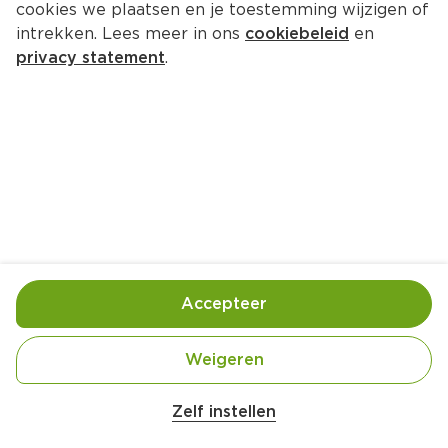
cookies we plaatsen en je toestemming wijzigen of
intrekken. Lees meer in ons
cookiebeleid
en
privacy statement
.
Verwenkoffie met soja-choco
Nagerecht
4 Pers.
Ca. 10 Min
Ingrediënten
Bereiding
Accepteer
Weigeren
Zelf instellen