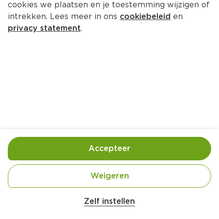
cookies we plaatsen en je toestemming wijzigen of
intrekken. Lees meer in ons
cookiebeleid
en
privacy statement
.
Vietnamese noedelsalade met 
garnalen en grapefruit
Hoofdgerecht
4 Pers.
Ca. 25 Min
Ingrediënten
Bereiding
Accepteer
Weigeren
Zelf instellen