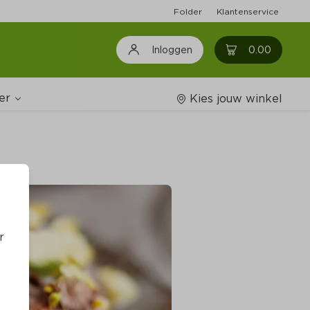
Folder
Klantenservice
0
0.00
Inloggen
er
Kies jouw winkel
Wijnshop
oodschappenlijstjes
r