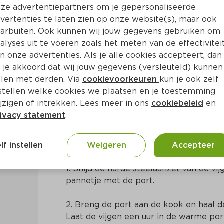
ze advertentiepartners om je gepersonaliseerde
vertenties te laten zien op onze website(s), maar ook
arbuiten. Ook kunnen wij jouw gegevens gebruiken om
alyses uit te voeren zoals het meten van de effectivitei
n onze advertenties. Als je alle cookies accepteert, dan
nbons
 je akkoord dat wij jouw gegevens (versleuteld) kunnen
len met derden. Via
cookievoorkeuren
kun je ook zelf
stellen welke cookies we plaatsen en je toestemming
15 Min
Mediterraans
jzigen of intrekken. Lees meer in ons
cookiebeleid
en
ivacy statement
.
Bereidingswijze
lf instellen
Weigeren
Accepteer
1. Snijd de harde steelaanzet van de vijg
pannetje met de port.
2. Breng de port aan de kook en haal 
Laat de vijgen een uur in de warme por