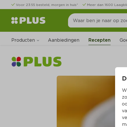
Voor 23:55 besteld, morgen in huis*
Meer dan 1600 Laagbli
Producten
Go
Aanbiedingen
Recepten
D
Wi
zo
oo
va
ve
ma