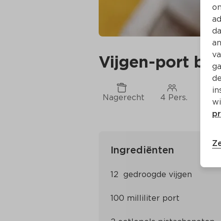
on
ad
da
an
va
Vijgen-port bo
ga
de
in
Nagerecht
4 Pers.
Ca. 
wi
pr
Ze
Ingrediënten