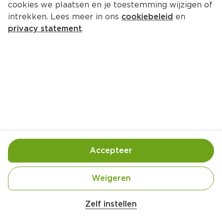
cookies we plaatsen en je toestemming wijzigen of
intrekken. Lees meer in ons
cookiebeleid
en
privacy statement
.
Vis en papillotte met gember
Hoofdgerecht
4 Pers.
Ca. 10 Min
Ingrediënten
Bereiding
Accepteer
Weigeren
Belangrijke veiligheidswaarschuwing
Amogusti olijven gevuld met citroen blik 
Zelf instellen
200g