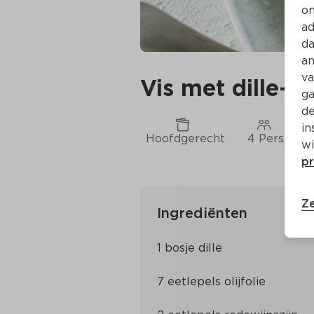
on
ad
da
an
va
Vis met dille-o
ga
de
in
Hoofdgerecht
4 Pers.
wi
pr
Ze
Ingrediënten