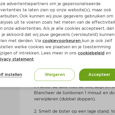
ze advertentiepartners om je gepersonaliseerde
vertenties te laten zien op onze website(s), maar ook
arbuiten. Ook kunnen wij jouw gegevens gebruiken om
alyses uit te voeren zoals het meten van de effectivitei
n onze advertenties. Als je alle cookies accepteert, dan
lie, tuinbonen en gesmoorde
 je akkoord dat wij jouw gegevens (versleuteld) kunnen
len met derden. Via
cookievoorkeuren
kun je ook zelf
stellen welke cookies we plaatsen en je toestemming
Ca. 40 Min
Mediterraans
jzigen of intrekken. Lees meer in ons
cookiebeleid
en
ivacy statement
.
Bereidingswijze
lf instellen
Weigeren
Accepteer
1. Pureer de dille met de olie, azijn en 
Blancheer de tuinbonen 1 minuut en dop 
verwijderen (dubbel doppen).
2. Smelt de boter op een lage stand. Vo