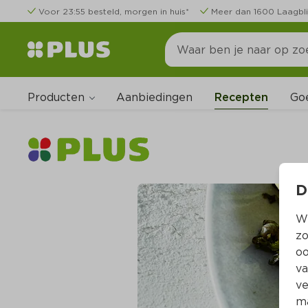
Voor 23:55 besteld, morgen in huis*
Meer dan 1600 Laagbli
Producten
Go
Aanbiedingen
Recepten
D
Wi
zo
oo
va
ve
ma