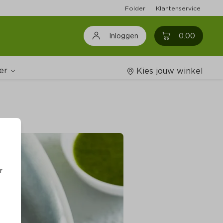
Folder
Klantenservice
0
0.00
Inloggen
er
Kies jouw winkel
Wijnshop
oodschappenlijstjes
r