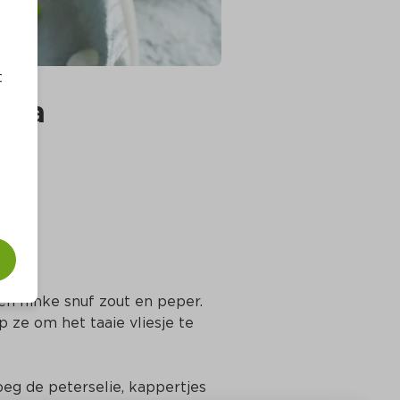
t
 sla
een flinke snuf zout en peper. 
ze om het taaie vliesje te 
eg de peterselie, kappertjes 