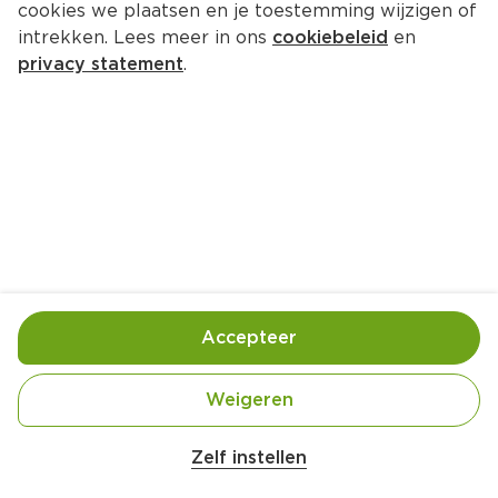
cookies we plaatsen en je toestemming wijzigen of
intrekken. Lees meer in ons
cookiebeleid
en
privacy statement
.
Viscurry met kabeljauw en 
koriander
Hoofdgerecht
4 Pers.
Ca. 25 Min
Ingrediënten
Bereiding
Accepteer
Weigeren
600 gram diepvrieskabeljauwfilets (in repen, 
Zelf instellen