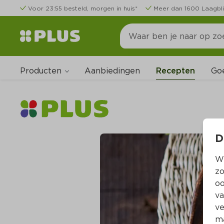
Voor 23:55 besteld, morgen in huis*
Meer dan 1600 Laagbli
Producten
Go
Aanbiedingen
Recepten
D
Wi
zo
oo
va
ve
ma