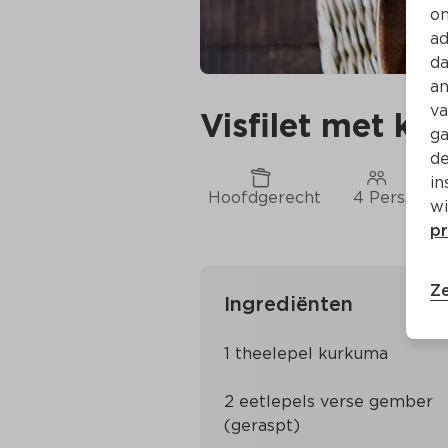
on
ad
da
an
va
Visfilet met k
ga
de
in
Hoofdgerecht
4 Pers.
wi
pr
Ze
Ingrediënten
2 eetlepels verse gember 