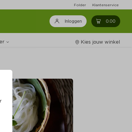
Folder
Klantenservice
0
0.00
Inloggen
er
Kies jouw winkel
Wijnshop
oodschappenlijstjes
r