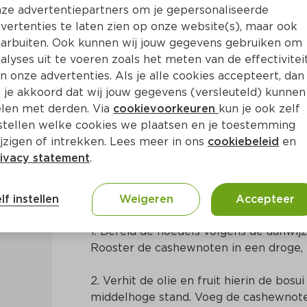
ze advertentiepartners om je gepersonaliseerde
vertenties te laten zien op onze website(s), maar ook
arbuiten. Ook kunnen wij jouw gegevens gebruiken om
alyses uit te voeren zoals het meten van de effectivitei
n onze advertenties. Als je alle cookies accepteert, dan
urkuma, noedels en cashewn
 je akkoord dat wij jouw gegevens (versleuteld) kunnen
len met derden. Via
cookievoorkeuren
kun je ook zelf
stellen welke cookies we plaatsen en je toestemming
Ca. 20 Min
Aziatisch
jzigen of intrekken. Lees meer in ons
cookiebeleid
en
ivacy statement
.
Bereidingswijze
lf instellen
Weigeren
Accepteer
1. Bereid de noedels volgens de aanwijz
Rooster de cashewnoten in een droge,
2. Verhit de olie en fruit hierin de bosui
middelhoge stand. Voeg de cashewnote