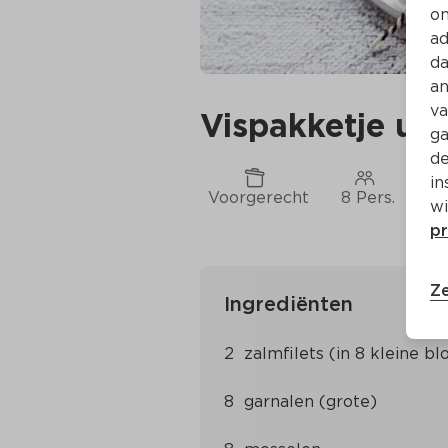
on
ad
da
an
va
Vispakketje uit
ga
de
in
Voorgerecht
8 Pers.
Ca
wi
pr
Ze
Ingrediënten