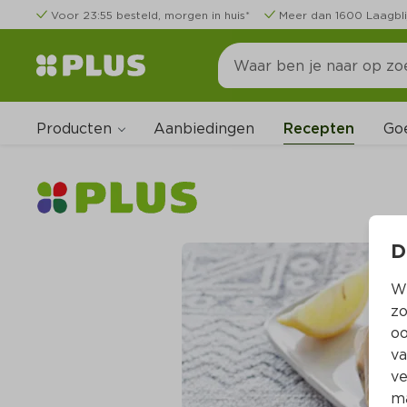
Voor 23:55 besteld, morgen in huis*
Meer dan 1600 Laagbli
Producten
Go
Aanbiedingen
Recepten
D
Wi
zo
oo
va
ve
ma