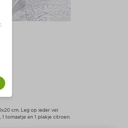
t
0x20 cm. Leg op ieder vel 
, 1 tomaatje en 1 plakje citroen.