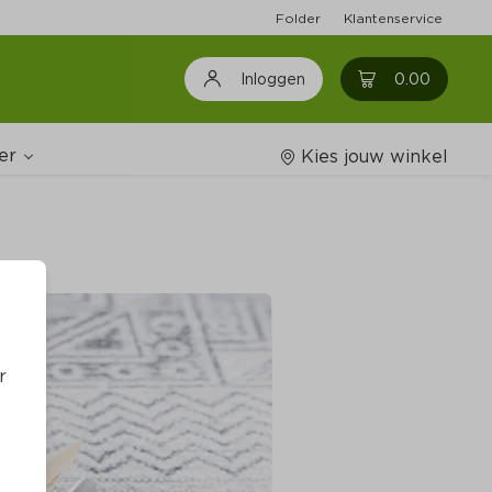
Folder
Klantenservice
0
0.00
Inloggen
er
Kies jouw winkel
Wijnshop
oodschappenlijstjes
r