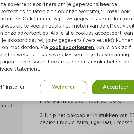
ze advertentiepartners om je gepersonaliseerde
vertenties te laten zien op onze website(s), maar ook
arbuiten. Ook kunnen wij jouw gegevens gebruiken om
alyses uit te voeren zoals het meten van de effectivitei
n onze advertenties. Als je alle cookies accepteert, dan
 de oven
 je akkoord dat wij jouw gegevens (versleuteld) kunnen
len met derden. Via
cookievoorkeuren
kun je ook zelf
stellen welke cookies we plaatsen en je toestemming
. 15 Min
Frans
jzigen of intrekken. Lees meer in ons
cookiebeleid
en
ivacy statement
.
Bereidingswijze
lf instellen
Weigeren
Accepteer
1. Verwarm de oven voor op 180ºC.
2. Knip het bakpapier in stukken van 2
papier 1 blokje zalm, 1 garnaal, 1 mossel